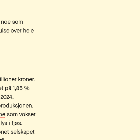
.
t, noe som
ruise over hele
illioner kroner.
et på 1,85 %
 2024.
 produksjonen.
ype
som vokser
ys i fjøs.
pnet selskapet