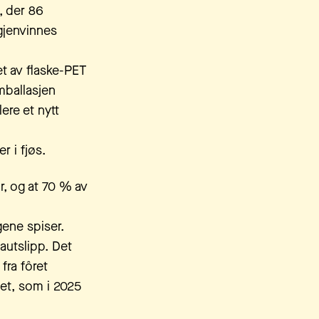
, der 86
gjenvinnes
et av flaske-PET
mballasjen
ere et nytt
er i fjøs.
or, og at 70 % av
gene spiser.
mautslipp. Det
fra fôret
det, som i 2025