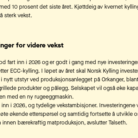
e med 10 prosent det siste året. Kjøttdeig av kvernet kyllin
så sterk vekst.
inger for videre vekst
od fart inn i 2026 og er godt i gang med nye investeringe
tter ECC-kylling. I løpet av året skal Norsk Kylling inves
 i nytt utstyr ved produksjonsanlegget på Orkanger, blant
grillede produkter og pålegg. Selskapet vil også øke kap
øren med en ny rugeeggmaskin.
t inn i 2026, og tydelige vekstambisjoner. Investeringene v
 møte økende etterspørsel og samtidig fortsette å utvikle
 innen bærekraftig matproduksjon, avslutter Talseth.