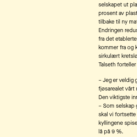
selskapet ut pla
prosent av plas
tilbake til ny m
Endringen reduse
fra det etabler
kommer fra og ka
sirkulært kretsl
Talseth fortelle
– Jeg er veldig 
fjøsarealet vårt 
Den viktigste in
– Som selskap gå
skal vi fortset
kyllingene spis
lå på 9 %.