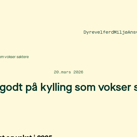
Dyrevelferd
Miljø
Ans
som vokser saktere
20.mars 2026
 godt på kylling som vokser 