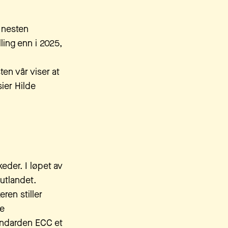
 nesten
lling enn i 2025,
ten vår viser at
sier Hilde
der. I løpet av
 utlandet.
ren stiller
re
andarden ECC et