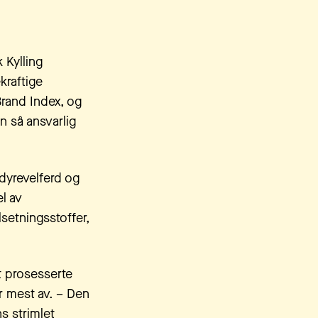
 Kylling
kraftige
rand Index, og
n så ansvarlig
 dyrevelferd og
l av
lsetningsstoffer,
t prosesserte
ler mest av. – Den
s strimlet