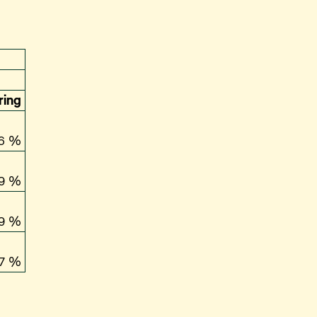
ring
,6 %
,9 %
,9 %
,7 %