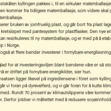
stskålen kyllingen pakkes i, til en sirkulær matemballasje
ten kommer fra tidligere matemballasje, som videre skal 
atemballasje.
rer bruken av jomfruelig plast, og går bort fra plast lag
te kretsløpet med pantesystem for plastflasker. Den nye e
n resirkuleres til ny matemballasje, og er med på å etabl
øp i Norge.
r også at flere bønder investerer i fornybare energiløsning
glad for at investeringsviljen blant bøndene våre er så st
nå er driftet på fornybare energikilder, sier hun.
nsatsen ligger likevel på ingrediensene i fôret som kyllin
r vi foran på dyrevelferd, og vi går foran for å kutte kli
te med. Rundt 70 prosent av klimautslippene våre kommer 
er. Derfor jobber vi målrettet med å redusere soyainnhol