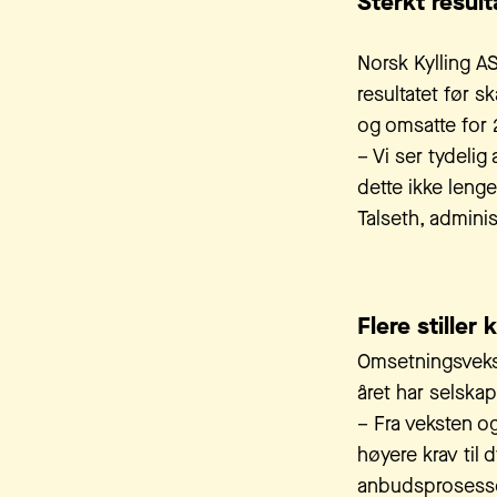
Sterkt result
Norsk Kylling A
resultatet før sk
og omsatte for 2
– Vi ser tydelig
dette ikke lenge
Talseth, adminis
Flere stiller
Omsetningsvekst
året har selskap
– Fra veksten og
høyere krav til 
anbudsprosesser