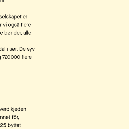
il
 selskapet er
r vi også flere
ye bønder, alle
al i sør. De syv
 720 000 flere
 verdikjeden
nnet fôr,
025 byttet