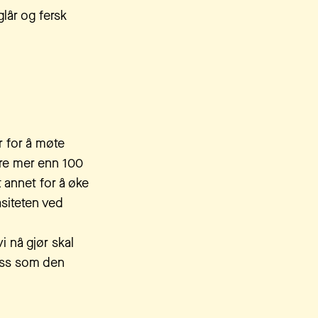
glår og fersk
r for å møte
tere mer enn 100
 annet for å øke
asiteten ved
i nå gjør skal
 oss som den