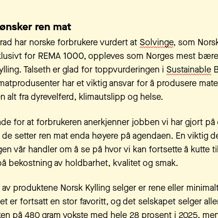
ønsker ren mat
 rad har norske forbrukere vurdert at
Solvinge
, som Norsk
klusivt for REMA 1000, oppleves som Norges mest bære
lling. Talseth er glad for toppvurderingen i
Sustainable
B
tprodusenter har et viktig ansvar for å produsere mate
 alt fra dyrevelferd, klimautslipp og helse.
lade for at forbrukeren anerkjenner jobben vi har gjort på
t de setter ren mat enda høyere på agendaen. En viktig de
en vår handler om å se på hvor vi kan fortsette å kutte ti
 på bekostning av holdbarhet, kvalitet og smak.
 av produktene Norsk Kylling selger er rene eller minimal
ilet er fortsatt en stor favoritt, og det selskapet selger al
ken på 480 gram vokste med hele 28 prosent i 2025, men