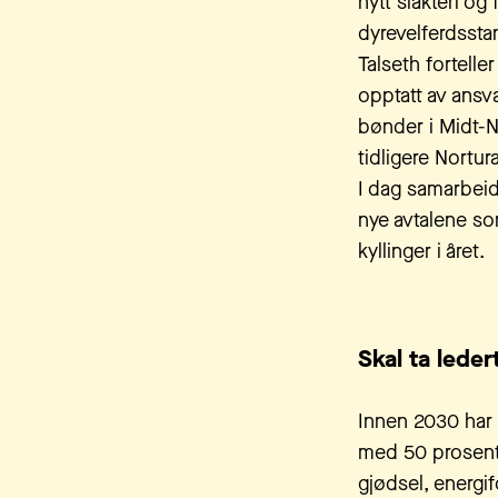
nytt slakteri og
dyrevelferdssta
Talseth fortelle
opptatt av ansvar
bønder i Midt-No
tidligere Nortu
I dag samarbeide
nye avtalene so
kyllinger i året.
Skal ta leder
Innen 2030 har 
med 50 prosent 
gjødsel, energif