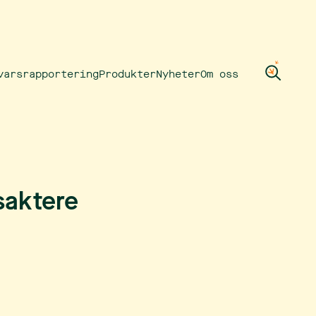
varsrapportering
Produkter
Nyheter
Om oss
saktere