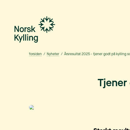
Gå til hovedinnholdet
Gå til menyen
forsiden
/
Nyheter
/
Årsresultat 2025 - tjener godt på kylling 
Tjener