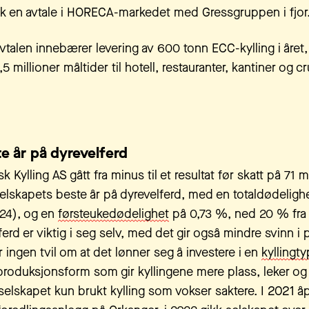
ikk en avtale i HORECA-markedet med Gressgruppen i fjor
vtalen innebærer levering av 600 tonn ECC-kylling i åre
,5 millioner måltider til hotell, restauranter, kantiner og c
e år på dyrevelferd
k Kylling AS gått fra minus til et resultat før skatt på 71 m
elskapets beste år på dyrevelferd, med en totaldødeligh
24), og en
førsteukedødelighet
på 0,73 %, ned 20 % fra
erd er viktig i seg selv, med det gir også mindre svinn i
r ingen tvil om at det lønner seg å investere i en
kyllingt
produksjonsform som gir kyllingene mere plass, leker og l
selskapet kun brukt kylling som vokser saktere. I 2021 å