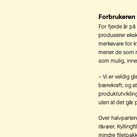
Forbrukeren 
For fjerde år på
produserer eks
merkevare for ky
mener de som ma
som mulig, innen
–
Vi er veldig g
bærekraft, og a
produktutvikling
uten at det går
Over halvparten
råvarer. Kyllingf
mindre filetpak