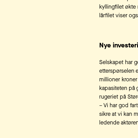
kyllingfilet økt
lårfilet viser og
Nye invester
Selskapet har g
etterspørselen e
millioner kroner
kapasiteten på 
rugeriet på St
– Vi har god far
sikre at vi kan
ledende aktøren