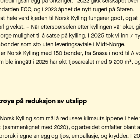
 foredlingsanlegg på Orkanger, i 2022 gikk selskapet over t
ndarden ECC, og i 2023 åpnet de nytt rugeri på Støren.
r at hele verdikjeden til Norsk Kylling fungerer godt, og at
lig vekst. – Når etterspørselen etter kyllingen vår øker, gi
rge mulighet til å satse på kylling. I 2025 tok vi inn 7 n
rabønder som sto uten leveringsavtale i Midt-Norge.
r Norsk Kylling med 150 bønder, fra Snåsa i nord til Alvd
m ble inngått i 2025 har økt fjøsarealet med 9 200 m², og
trøya på reduksjon av utslipp
Norsk Kylling som mål å redusere klimautslippene i hele
(sammenlignet med 2020), og arbeidet omfatter blant a
orbruk i egne anlegg og fjøs, emballasje, og krydder. I 2