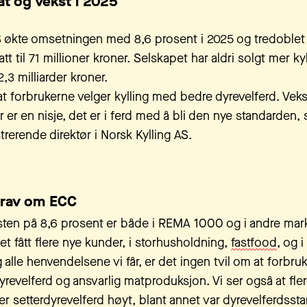
at og vekst i 2025
S økte omsetningen med 8,6 prosent i 2025 og tredoblet
att til 71 millioner kroner. Selskapet har aldri solgt mer ky
,3 milliarder kroner.
 at forbrukerne velger kylling med bedre dyrevelferd. Veks
r er en nisje, det er i ferd med å bli den nye standarden, 
trerende direktør i Norsk Kylling AS.
 krav om ECC
en på 8,6 prosent er både i REMA 1000 og i andre marke
et fått flere nye kunder, i storhusholdning,
fastfood
, og i
 alle henvendelsene vi får, er det ingen tvil om at forbruke
dyrevelferd og ansvarlig matproduksjon. Vi ser også at fle
 setterdyrevelferd høyt, blant annet var dyrevelferdsst