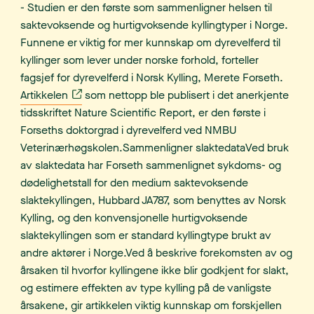
- Studien er den første som sammenligner helsen til
saktevoksende og hurtigvoksende kyllingtyper i Norge.
Funnene er viktig for mer kunnskap om dyrevelferd til
kyllinger som lever under norske forhold, forteller
fagsjef for dyrevelferd i Norsk Kylling, Merete Forseth.
Artikkelen
som nettopp ble publisert i det anerkjente
tidsskriftet Nature Scientific Report, er den første i
Forseths doktorgrad i dyrevelferd ved NMBU
Veterinærhøgskolen.Sammenligner slaktedataVed bruk
av slaktedata har Forseth sammenlignet sykdoms- og
dødelighetstall for den medium saktevoksende
slaktekyllingen, Hubbard JA787, som benyttes av Norsk
Kylling, og den konvensjonelle hurtigvoksende
slaktekyllingen som er standard kyllingtype brukt av
andre aktører i Norge.Ved å beskrive forekomsten av og
årsaken til hvorfor kyllingene ikke blir godkjent for slakt,
og estimere effekten av type kylling på de vanligste
årsakene, gir artikkelen viktig kunnskap om forskjellen