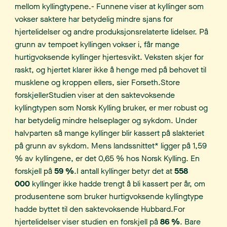
mellom kyllingtypene.- Funnene viser at kyllinger som
vokser saktere har betydelig mindre sjans for
hjertelidelser og andre produksjonsrelaterte lidelser. På
grunn av tempoet kyllingen vokser i, får mange
hurtigvoksende kyllinger hjertesvikt. Veksten skjer for
raskt, og hjertet klarer ikke å henge med på behovet til
musklene og kroppen ellers, sier Forseth.Store
forskjellerStudien viser at den saktevoksende
kyllingtypen som Norsk Kylling bruker, er mer robust og
har betydelig mindre helseplager og sykdom. Under
halvparten så mange kyllinger blir kassert på slakteriet
på grunn av sykdom. Mens landssnittet* ligger på 1,59
% av kyllingene, er det 0,65 % hos Norsk Kylling. En
forskjell på
59 %
.I antall kyllinger betyr det at
558
000
kyllinger ikke hadde trengt å bli kassert per år, om
produsentene som bruker hurtigvoksende kyllingtype
hadde byttet til den saktevoksende Hubbard.For
hjertelidelser viser studien en forskjell på
86 %
. Bare