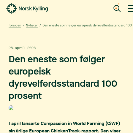
Gå til hovedinnholdet
Gå til menyen
forsiden
/
Nyheter
/
Den eneste som følger europeisk dyrevelferdsstandard 100
28.april 2023
Den eneste som følger
europeisk
dyrevelferdsstandard 100
prosent
I april lanserte Compassion in World Farming (CiWF)
sin årlige European ChickenTrack-rapport. Den viser