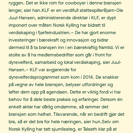
ryggen. Det er ikke rom for cowboyer i denne bransjen
lenger, sier han.KLF er en verdifull støttespillerBjørn-Ole
Juul-Hansen, administrerende direktør i KLF, er dypt
imponert over måten Norsk Kylling har bidratt til
verdiskaping i fjørfeindustrien.– De har gjort enorme
investeringer i bærekraft og innovasjon og bidrar
dermed til å ta bransjen inn i en bærekraftig framtid. Vi er
stolte av å ha medlemsbedrifter som går i front for
dyrevelferd, samarbeid og lokal verdiskaping, sier Juul-
Hansen.– KLF var avgjørende for
dyrevelferdsprogrammet som kom i 2014. De snakker
på vegne av hele bransjen, belyser utfordringer og
løfter dem opp på agendaen. Dette er viktig fordi vi har
behov for å dele beste praksis og erfaringer. Dersom én
enkelt aktør har dårlig omdømme, så rammer det
bransjen som helhet. Tilsvarende, når en bedrift gjør det
bra, så er det bra for hele næringen, sier hun.Selv om
Norsk Kylling har tatt sjumilssteg, er Talseth klar på at