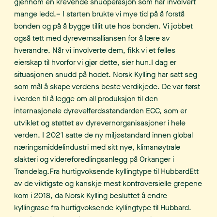
gjennom en krevende snuoperasjon som har involvert
mange ledd.– I starten brukte vi mye tid på å forstå
bonden og på å bygge tillit ute hos bonden. Vi jobbet
også tett med dyrevernsalliansen for å lære av
hverandre. Når vi involverte dem, fikk vi et felles
eierskap til hvorfor vi gjør dette, sier hun.I dag er
situasjonen snudd på hodet. Norsk Kylling har satt seg
som mål å skape verdens beste verdikjede. De var først
i verden til å legge om all produksjon til den
internasjonale dyrevelferdsstandarden ECC, som er
utviklet og støttet av dyrevernorganisasjoner i hele
verden. I 2021 satte de ny miljøstandard innen global
næringsmiddelindustri med sitt nye, klimanøytrale
slakteri og videreforedlingsanlegg på Orkanger i
Trøndelag.Fra hurtigvoksende kyllingtype til HubbardEtt
av de viktigste og kanskje mest kontroversielle grepene
kom i 2018, da Norsk Kylling besluttet å endre
kyllingrase fra hurtigvoksende kyllingtype til Hubbard.