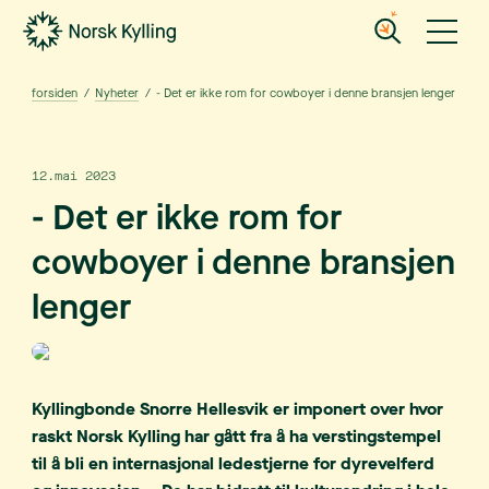
Gå til hovedinnholdet
Gå til menyen
forsiden
/
Nyheter
/
- Det er ikke rom for cowboyer i denne bransjen lenger
12.mai 2023
- Det er ikke rom for
cowboyer i denne bransjen
lenger
Kyllingbonde Snorre Hellesvik er imponert over hvor
raskt Norsk Kylling har gått fra å ha verstingstempel
til å bli en internasjonal ledestjerne for dyrevelferd