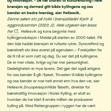
og innovasjon. - De har bidratt til kulturendring i hele
bransjen og dermed gitt både kyllingene og oss
bønder en bedre hverdag, sier Hellesvik.
Denne saken sto på trykk i bransjebladet Kjøtt- &
eggprodusenten (2023: 2). Hele utgaven kan leses
her
.
Hellesvik og kona begynte med
kyllingproduksjon i Meldal på starten av 2000-tallet. På
den tida hadde bransjen et rufsete rykte. Dyrevelferd og
bærekraft sto ikke øverst på agendaen.– Forskjellen fra
da til nå er som natt og dag. Du ser det på kyllingene.
De er mer vitale, livlige og har mer personlighet.
Dødeligheten er mye lavere. Det gjør det også artigere
for oss bønder å gå i fjøset. Trivselen til både kyllingene
og oss bønder er noe helt annet enn hva den var, sier
Hellesvik.SnuoperasjonHilde Talseth, direktør for
bærekraftig innovasjon i Norsk Kylling, er stolt av
hvordan de har klart å endre måten de produserer
kylling på. Med Reitangruppen i ryggen har de vært