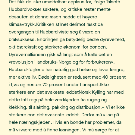
Det fikk de ikke umiddelbart applaus for, ifølge Talseth.
Hubbard vokser saktere, og kritiske røster mente
dessuten at denne rasen hadde et høyere
klimaavtrykk.Kritikken stilnet derimot raskt da
overgangen til Hubbard viste seg å være en
braksuksess. Endringen ga betydelig bedre dyrevelferd,
økt bærekraft og sterkere økonomi for bonden.
Dyrevernalliansen gikk så langt som å kalle det en
«revolusjon i landbruks-Norge og for forbrukeren».
Hubbard-fuglene har naturlig god helse og lever lengre,
mer aktive liv. Dødeligheten er redusert med 40 prosent
i fjøs og nesten 70 prosent under transport.Ikke
sterkere enn det svakeste leddetNorsk Kylling har med
dette tatt regi på hele verdikjeden fra ruging og
klekking, til slakting, pakking og distribusjon.– Vi er ikke
sterkere enn det svakeste leddet. Derfor må vi se på
hele næringskjeden. Hvis en bonde har problemer, da
må vi være med å finne løsningen. Vi må sørge for at