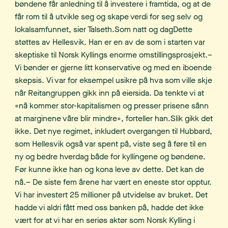
bøndene får anledning til å investere i framtida, og at de
får rom til å utvikle seg og skape verdi for seg selv og
lokalsamfunnet, sier Talseth.Som natt og dagDette
støttes av Hellesvik. Han er en av de som i starten var
skeptiske til Norsk Kyllings enorme omstillingsprosjekt.–
Vi bønder er gjerne litt konservative og med en iboende
skepsis. Vi var for eksempel usikre på hva som ville skje
når Reitangruppen gikk inn på eiersida. Da tenkte vi at
«nå kommer stor-kapitalismen og presser prisene sånn
at marginene våre blir mindre», forteller han.Slik gikk det
ikke. Det nye regimet, inkludert overgangen til Hubbard,
som Hellesvik også var spent på, viste seg å føre til en
ny og bedre hverdag både for kyllingene og bøndene.
Før kunne ikke han og kona leve av dette. Det kan de
nå.– De siste fem årene har vært en eneste stor opptur.
Vi har investert 25 millioner på utvidelse av bruket. Det
hadde vi aldri fått med oss banken på, hadde det ikke
vært for at vi har en seriøs aktør som Norsk Kylling i