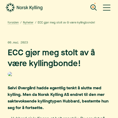
Gå til hovedinnholdet
Gå til menyen
forsiden
/
Nyheter
/
ECC gjør meg stolt av å være kyllingbonde!
08.mai 2023
ECC gjør meg stolt av å
være kyllingbonde!
Sølvi Øvergård hadde egentlig tenkt å slutte med
kylling. Men da Norsk Kylling AS endret til den mer
saktevoksende kyllingtypen Hubbard, bestemte hun
seg for å fortsette.