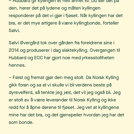
– Hubbard gir kyllingen et helt annet liv. Du ser det på
den, hører det på lydene og måten kyllingen
responderer på det vi gjør i fjøset. Når kyllingen har det
bra, er det mye artigere å være kyllingbonde, forteller
Sølvi.
Sølvi Øvergård tok over gården fra foreldrene sine i
2014 og produserer i dag slaktekylling. Overgangen til
Hubbard og ECC har gjort noe med yrkesstoltheten
hennes.
– Først og fremst gjør den meg stolt. Da Norsk Kylling
gikk foran og sa at vi skulle vi bli verdens beste på
dyrevelferd, så tenkte jeg
yes
, det vil jeg også bli. Jeg
er stolt av å være leverandør til Norsk Kylling og ikke
redd for å åpne dørene til fjøset. Jeg vet at kyllingene
mine har det bra, og det gjenspeiler hvordan jeg har det
som bonde.