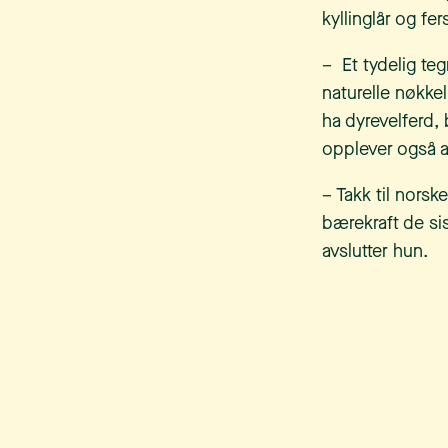
kyllinglår og fer
– Et tydelig teg
naturelle nøkke
ha dyrevelferd,
opplever også at
– Takk til nors
bærekraft de sis
avslutter hun.