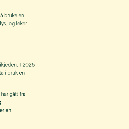
e å bruke en
ys, og leker
dikjeden. I 2025
ta i bruk en
har gått fra
g
er en