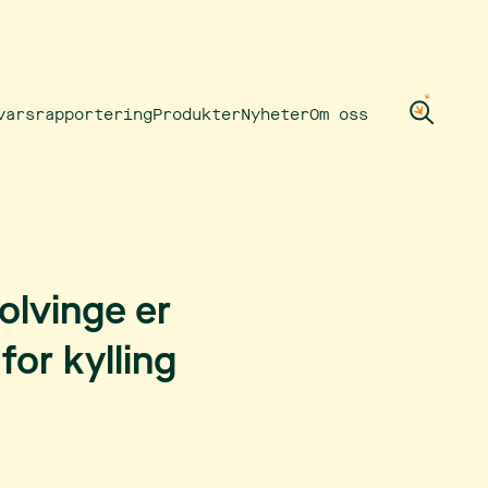
varsrapportering
Produkter
Nyheter
Om oss
olvinge er
or kylling