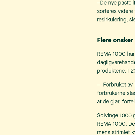
–De nye pastellf
sorteres videre 
resirkulering, si
Flere ønsker
REMA 1000 har e
dagligvarehande
produktene. I 2
– Forbruket av h
forbrukerne stad
at de gjør, for
Solvinge 1000 gr
REMA 1000. Den
mens strimlet ky