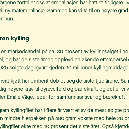
argene forteller oss at emballasjen har hatt et tidligere li
til ny matemballasje. Sammen kan vi få til en høyere grad
er hun.
 ren kylling
n markedsandel på ca. 30 prosent av kyllingsalget i no
l, og har de siste årene opplevd en økende etterspørsel 
025 solgte dagligvarekjeden 90 millioner kyllingmiddage
vitt kjøtt har omtrent doblet seg de siste tjue årene. Samt
ig høyere krav til dyrevelferd og bærekraft, og det er vi 
teller Emilie Våge, leder for samfunnsansvar og bærekraft
am kyllingfilet har i flere år vært et av de mest solgte p
 mindre filetpakken på 480 gram vokste med hele 28 pr
llingfilet økte med 10 prosent det siste året. Også kjøttd