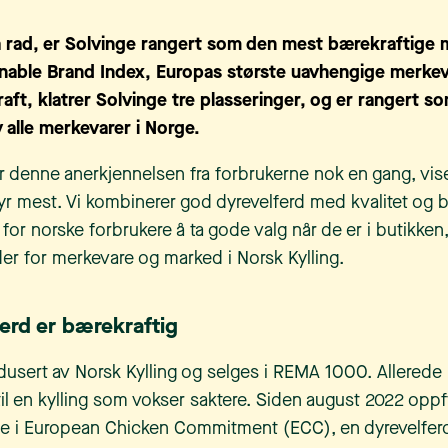
på rad, er Solvinge rangert som den mest bærekraftige 
tainable Brand Index, Europas største uavhengige merke
ft, klatrer Solvinge tre plasseringer, og er rangert s
 alle merkevarer i Norge.
r denne anerkjennelsen fra forbrukerne nok en gang, viser
r mest. Vi kombinerer god dyrevelferd med kvalitet og b
 for norske forbrukere å ta gode valg når de er i butikken,
der for merkevare og marked i Norsk Kylling.
erd er bærekraftig
dusert av Norsk Kylling og selges i REMA 1000. Allerede 
til en kylling som vokser saktere. Siden august 2022 oppf
ne i European Chicken Commitment (ECC), en dyrevelfe