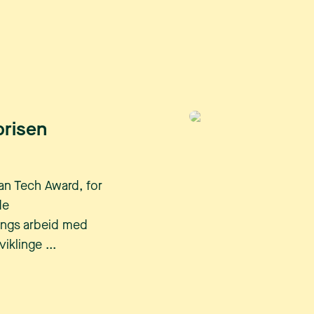
prisen
ian Tech Award, for
de
lings arbeid med
iklinge ...