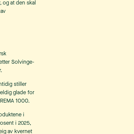
v, og at den skal
 av
rsk
etter Solvinge-
r.
idig stiller
veldig glade for
 i REMA 1000.
roduktene i
osent i 2025,
eig av kvernet