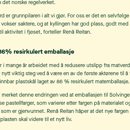
n det norske regelverket.
d er grunnpilaren i alt vi gjør. For oss er det en selvfølg
vokser saktere, og at kyllingen har god plass, godt med l
l aktivitet i fjøset, forteller Renå Reitan.
 86% resirkulert emballasje
ar i mange år arbeidet med å redusere utslipp fra matver
 nytt viktig steg ved å være en av de første aktørene til å 
innbar plastskål laget av 86 % resirkulert matemballasje.
 merket denne endringen ved at emballasjen til Solvinge 
yse pastellfarger, som varierer etter fargen på materialet o
som er gjenvunnet. Renå Reitan håper at det nye fargen 
asten skal videre til et nytt liv.