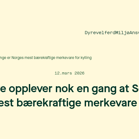
Dyrevelferd
Miljø
Ans
nge er Norges mest bærekraftige merkevare for kylling
12.mars 2026
e opplever nok en gang at S
st bærekraftige merkevare f