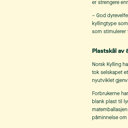
er strengere en
– God dyrevelfer
kyllingtype som 
som stimulerer ti
Plastskål av
Norsk Kylling h
tok selskapet et
nyutviklet gjenv
Forbrukerne har
blank plast til l
matemballasjen 
påminnelse om pl