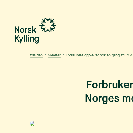
Gå til hovedinnholdet
Gå til menyen
forsiden
/
Nyheter
/
Forbrukere opplever nok en gang at Solvi
Forbruker
Norges me