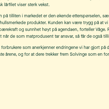
sk lårfilet viser sterk vekst.
n på tilliten i markedet er den økende etterspørselen, sær
lhullsmerkede produkter. Kunden kan være trygg på at vi v
 bærekraft og sunnhet høyt på agendaen, forteller Våge. 
 når de som matprodusent tar ansvar, så får de også tilli
ke forbrukere som anerkjenner endringene vi har gjort på 
te årene, og for at dere trekker frem Solvinge som en for