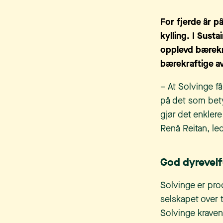
For fjerde år 
kylling. I Sus
opplevd bærekra
bærekraftige av
– At Solvinge få
på det som bety
gjør det enklere
Renå Reitan, le
God dyrevelf
Solvinge er pro
selskapet over 
Solvinge krave