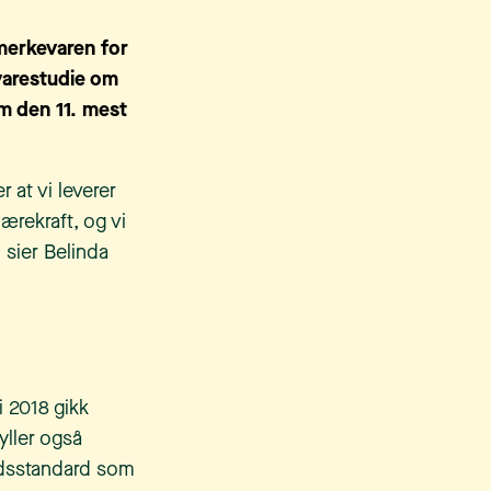
merkevaren for
varestudie om
om den 11. mest
 at vi leverer
ærekraft, og vi
 sier Belinda
i 2018 gikk
yller også
rdsstandard som