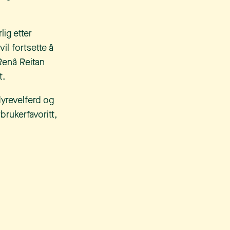
lig etter
il fortsette å
Renå Reitan
t.
dyrevelferd og
brukerfavoritt,