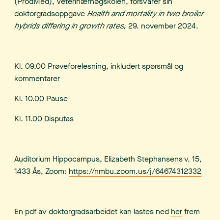
(ProdMed), Veterinærhøgskolen, forsvarer sin
doktorgradsoppgave
Health and mortality in two broiler
hybrids differing in growth rates
,
29. november 2024.
Kl. 09.00 Prøveforelesning, inkludert spørsmål og
kommentarer
Kl. 10.00 Pause
Kl. 11.00 Disputas
Auditorium Hippocampus, Elizabeth Stephansens v. 15,
1433 Ås, Zoom:
https://nmbu.zoom.us/j/64674312332
En pdf av doktorgradsarbeidet kan lastes ned
her
frem