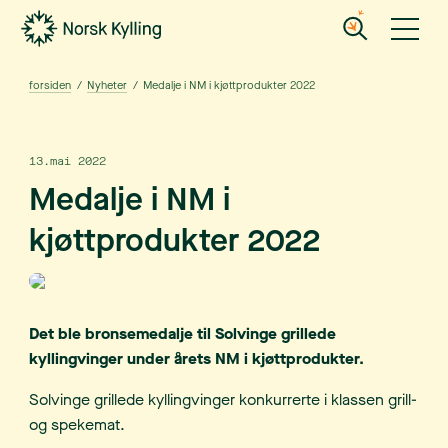
Gå til hovedinnholdet
Gå til menyen
forsiden
/
Nyheter
/
Medalje i NM i kjøttprodukter 2022
13.mai 2022
Medalje i NM i
kjøttprodukter 2022
Det ble bronsemedalje til Solvinge grillede
kyllingvinger under årets NM i kjøttprodukter.
Solvinge grillede kyllingvinger konkurrerte i klassen grill-
og spekemat.