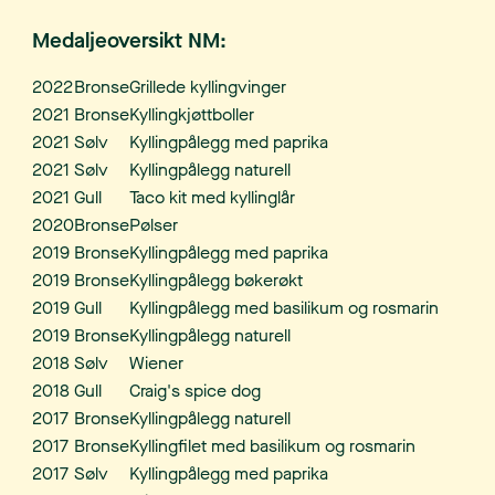
Medaljeoversikt NM:
2022
Bronse
Grillede kyllingvinger
2021
Bronse
Kyllingkjøttboller
2021
Sølv
Kyllingpålegg med paprika
2021
Sølv
Kyllingpålegg naturell
2021
Gull
Taco kit med kyllinglår
2020
Bronse
Pølser
2019
Bronse
Kyllingpålegg med paprika
2019
Bronse
Kyllingpålegg bøkerøkt
2019
Gull
Kyllingpålegg med basilikum og rosmarin
2019
Bronse
Kyllingpålegg naturell
2018
Sølv
Wiener
2018
Gull
Craig's spice dog
2017
Bronse
Kyllingpålegg naturell
2017
Bronse
Kyllingfilet med basilikum og rosmarin
2017
Sølv
Kyllingpålegg med paprika