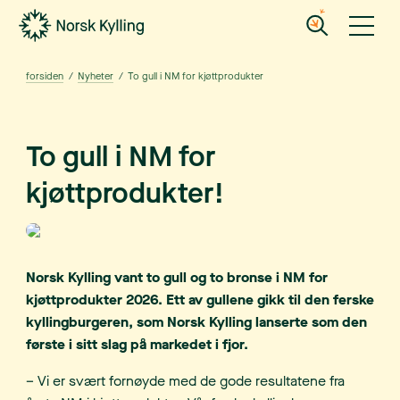
Gå til hovedinnholdet
Gå til menyen
forsiden
/
Nyheter
/
To gull i NM for kjøttprodukter
To gull i NM for
kjøttprodukter!
Norsk Kylling vant to gull og to bronse i NM for
kjøttprodukter 2026. Ett av gullene gikk til den ferske
kyllingburgeren, som Norsk Kylling lanserte som den
første i sitt slag på markedet i fjor.
– Vi er svært fornøyde med de gode resultatene fra