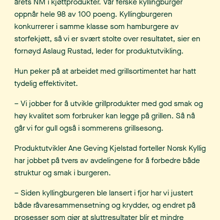
årets NM i kjøttprodukter. Vår ferske kyllingburger
oppnår hele 98 av 100 poeng. Kyllingburgeren
konkurrerer i samme klasse som hamburgere av
storfekjøtt, så vi er svært stolte over resultatet, sier en
fornøyd Aslaug Rustad, leder for produktutvikling.
Hun peker på at arbeidet med grillsortimentet har hatt
tydelig effektivitet.
– Vi jobber for å utvikle grillprodukter med god smak og
høy kvalitet som forbruker kan legge på grillen. Så nå
går vi for gull også i sommerens grillsesong.
Produktutvikler Ane Geving Kjelstad forteller Norsk Kyllig
har jobbet på tvers av avdelingene for å forbedre både
struktur og smak i burgeren.
– Siden kyllingburgeren ble lansert i fjor har vi justert
både råvaresammensetning og krydder, og endret på
prosesser som gjør at sluttresultater blir et mindre