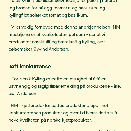
Norsk Kylling ble tildelt sølvmedalje for
pålegg naturell
og bronse for
pålegg rosmarin og basilikum
, og
kyllingfilet soltørket tomat og basilikum
.
- Vi er veldig fornøyde med denne anerkjennelsen. NM-
medaljene er et kvalitetsstempel som viser at vi
produserer smakfullt og bærekraftig kylling, sier
pølsemaker Øyvind Andersen.
Tøff konkurranse
- For Norsk Kylling er dette en mulighet til å få en
uavhengig og faglig tilbakemelding på produktene våre,
sier Andersen.
I NM i kjøttprodukter settes produktene opp imot
konkurrentenes produkter og over tid bidrar dette til å
heve kvaliteten på norske kjøttprodukter.