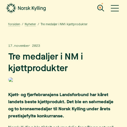
Gå til hovedinnholdet
Gå til menyen
forsiden
/
Nyheter
/
Tre medaljer i NM i kjøttprodukter
17.november 2023
Tre medaljer i NM i
kjøttprodukter
Kjøtt- og fjørfebransjens Landsforbund har kåret
landets beste kjøttprodukt. Det ble en sølvmedalje
og to bronsemedaljer til Norsk Kylling under årets
prestisjefylte konkurranse.