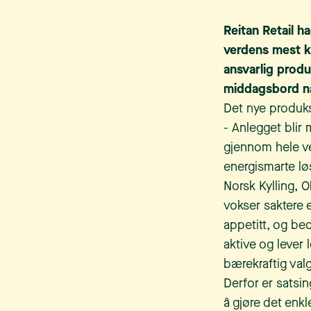
Reitan Retail h
verdens mest kl
ansvarlig produs
middagsbord nå
Det nye produks
- Anlegget blir
gjennom hele ver
energismarte løs
Norsk Kylling, 
vokser saktere 
appetitt, og bed
aktive og lever
bærekraftig valg
Derfor er satsin
å gjøre det enkl