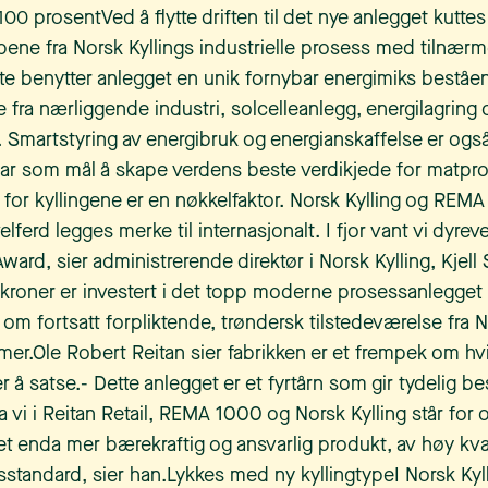
0 prosentVed å flytte driften til det nye anlegget kuttes
pene fra Norsk Kyllings industrielle prosess med tilnærm
te benytter anlegget en unik fornybar energimiks beståe
 fra nærliggende industri, solcelleanlegg, energilagring 
 Smartstyring av energibruk og energianskaffelse er også 
har som mål å skape verdens beste verdikjede for matpr
 for kyllingene er en nøkkelfaktor. Norsk Kylling og REMA
elferd legges merke til internasjonalt. I fjor vant vi dyrev
ard, sier administrerende direktør i Norsk Kylling, Kjel
er kroner er investert i det topp moderne prosessanlegge
l om fortsatt forpliktende, trøndersk tilstedeværelse fra N
r.Ole Robert Reitan sier fabrikken er et frempek om hvi
 å satse.- Dette anlegget er et fyrtårn som gir tydelig bes
i i Reitan Retail, REMA 1000 og Norsk Kylling står for og
et enda mer bærekraftig og ansvarlig produkt, av høy kva
sstandard, sier han.Lykkes med ny kyllingtypeI Norsk Kyll