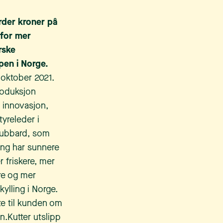
rder kroner på
 for mer
rske
pen i Norge.
 oktober 2021.
roduksjon
r innovasjon,
tyreleder i
 Hubbard, som
ing har sunnere
r friskere, mer
ere og mer
ylling i Norge.
fte til kunden om
n.Kutter utslipp