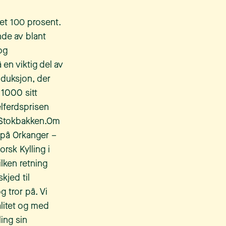
et 100 prosent.
nde av blant
og
en viktig del av
oduksjon, der
 1000 sitt
elferdsprisen
l Stokbakken.Om
t på Orkanger –
orsk Kylling i
lken retning
kjed til
 tror på. Vi
litet og med
ing sin