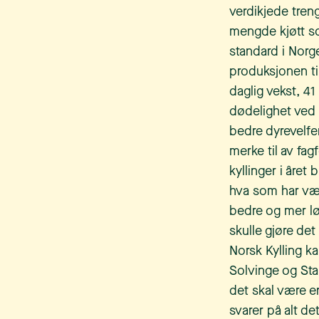
verdikjede treng
mengde kjøtt s
standard i Norg
produksjonen til
daglig vekst, 41
dødelighet ved 
bedre dyrevelfer
merke til av fag
kyllinger i året
hva som har vær
bedre og mer lø
skulle gjøre de
Norsk Kylling 
Solvinge og Stan
det skal være e
svarer på alt det