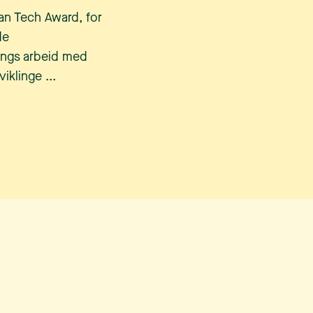
ian Tech Award, for
de
lings arbeid med
iklinge ...