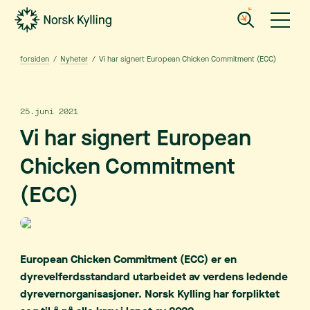
Gå til hovedinnholdet
Gå til menyen
forsiden
/
Nyheter
/
Vi har signert European Chicken Commitment (ECC)
25.juni 2021
Vi har signert European
Chicken Commitment
(ECC)
European Chicken Commitment (ECC) er en
dyrevelferdsstandard utarbeidet av verdens ledende
dyrevernorganisasjoner. Norsk Kylling har forpliktet