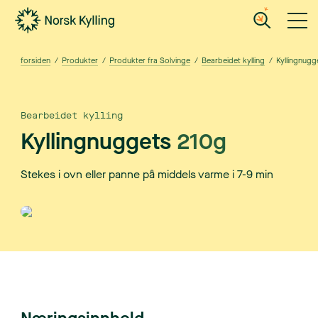
Gå til hovedinnholdet
Gå til menyen
forsiden
/
Produkter
/
Produkter fra Solvinge
/
Bearbeidet kylling
/
Kyllingnugg
Bearbeidet kylling
Kyllingnuggets
210g
Stekes i ovn eller panne på middels varme i 7-9 min