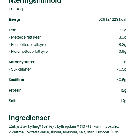
Næringsinnhold
Pr. 100g
Energi
926 kj/ 223 kcal
Fett
16g
- Mettede fettsyrer
3.6g
- Enumettede fettsyrer
8.3g
- Flerumettede fettsyrer
3.6g
Karbohydrater
10g
- Sukkerarter
<0.5g
Kostfiber
<0.5g
Protein
12g
Salt
1.7g
Ingredienser
Lårkjøtt av kylling* (53 %) , kyllingskinn* (13 %) , vann, rapsolje,
kikertmel, potetstivelse, rismel, maismel, salt, stabilisatorer (E 451, E