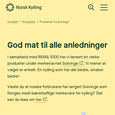
Gå til hovedinnholdet
Gå til menyen
forsiden
/
Produkter
/
Produkter fra Solvinge
God mat til alle anledninger
I samarbeid med REMA 1000 har vi lansert en rekke
produkter under merkenavnet
Solvinge
. Vi mener at
valget er enkelt. En kylling som har det bedre, smaker
bedre!
Visste du at norske forbrukere har rangert Solvinge som
Norges mest bærerkaftige merkevare for kylling? Det
kan du lese om
her
.