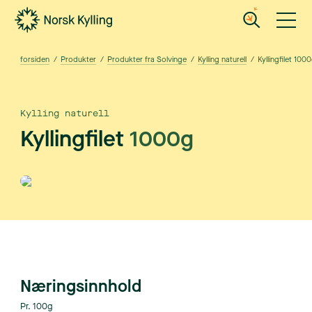
Gå til hovedinnholdet
Gå til menyen
forsiden
/
Produkter
/
Produkter fra Solvinge
/
Kylling naturell
/
Kyllingfilet 100
Kylling naturell
Kyllingfilet
1000g
Næringsinnhold
Pr. 100g