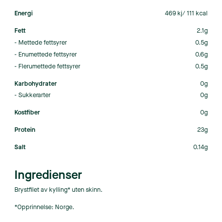
Energi
469 kj/ 111 kcal
Fett
2.1g
- Mettede fettsyrer
0.5g
- Enumettede fettsyrer
0.6g
- Flerumettede fettsyrer
0.5g
Karbohydrater
0g
- Sukkerarter
0g
Kostfiber
0g
Protein
23g
Salt
0.14g
Ingredienser
Brystfilet av kylling* uten skinn.
*Opprinnelse: Norge.