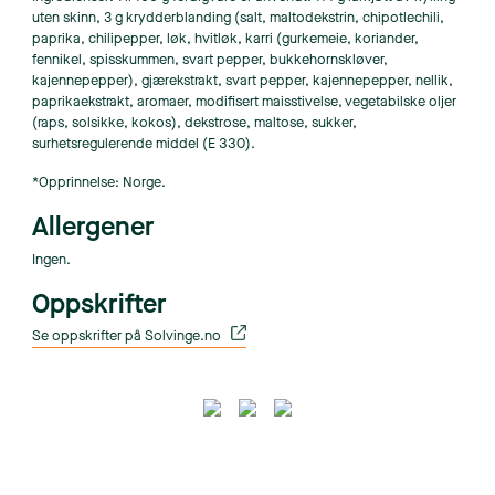
uten skinn, 3 g krydderblanding (salt, maltodekstrin, chipotlechili,
paprika, chilipepper, løk, hvitløk, karri (gurkemeie, koriander,
fennikel, spisskummen, svart pepper, bukkehornskløver,
kajennepepper), gjærekstrakt, svart pepper, kajennepepper, nellik,
paprikaekstrakt, aromaer, modifisert maisstivelse, vegetabilske oljer
(raps, solsikke, kokos), dekstrose, maltose, sukker,
surhetsregulerende middel (E 330).
*Opprinnelse: Norge.
Allergener
Ingen.
Oppskrifter
Se oppskrifter på Solvinge.no