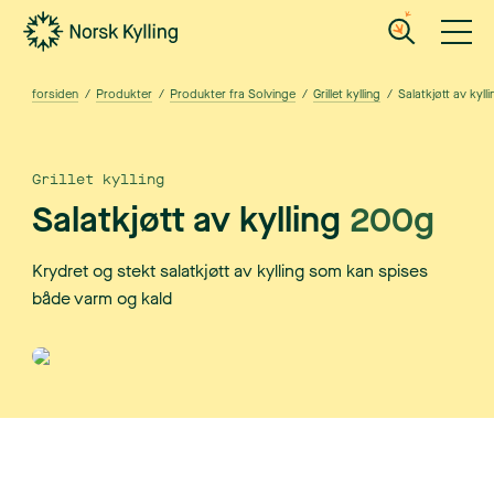
Gå til hovedinnholdet
Gå til menyen
forsiden
/
Produkter
/
Produkter fra Solvinge
/
Grillet kylling
/
Salatkjøtt av kylli
Grillet kylling
Salatkjøtt av kylling
200g
Krydret og stekt salatkjøtt av kylling som kan spises
både varm og kald