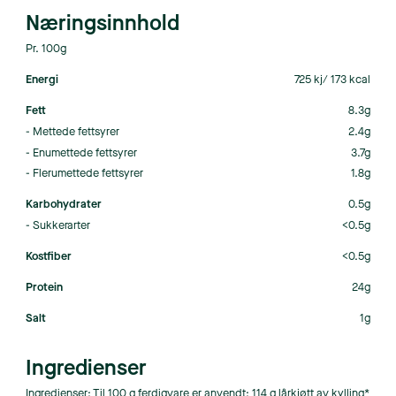
Næringsinnhold
Pr. 100g
Energi
725 kj/ 173 kcal
Fett
8.3g
- Mettede fettsyrer
2.4g
- Enumettede fettsyrer
3.7g
- Flerumettede fettsyrer
1.8g
Karbohydrater
0.5g
- Sukkerarter
<0.5g
Kostfiber
<0.5g
Protein
24g
Salt
1g
Ingredienser
Ingredienser: Til 100 g ferdigvare er anvendt: 114 g lårkjøtt av kylling*