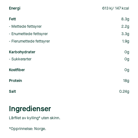
Energi
613 kj/ 147 kcal
Fett
8.3g
- Mettede fettsyrer
2.2g
- Enumettede fettsyrer
3.3g
- Flerumettede fettsyrer
1.9g
Karbohydrater
0g
- Sukkerarter
0g
Kostfiber
0g
Protein
18g
Salt
0.24g
Ingredienser
Lårfilet av kylling* uten skinn.
*Opprinnelse: Norge.