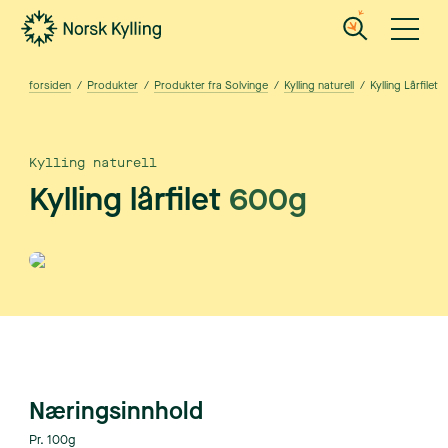
Gå til hovedinnholdet
Gå til menyen
forsiden
/
Produkter
/
Produkter fra Solvinge
/
Kylling naturell
/
Kylling Lårfilet
Kylling naturell
Kylling lårfilet
600g
Næringsinnhold
Pr. 100g